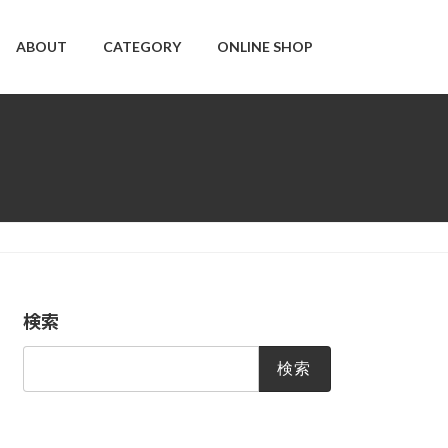
ABOUT
CATEGORY
ONLINE SHOP
検索
検
索: