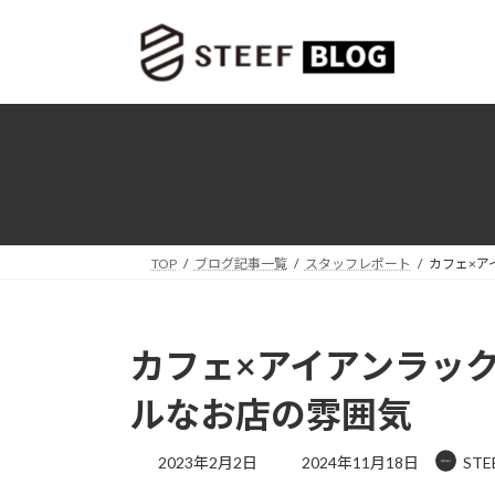
コ
ナ
ン
ビ
テ
ゲ
ン
ー
ツ
シ
へ
ョ
ス
ン
キ
に
ッ
移
プ
動
TOP
ブログ記事一覧
スタッフレポート
カフェ×ア
カフェ×アイアンラッ
ルなお店の雰囲気
最
2023年2月2日
2024年11月18日
ST
終