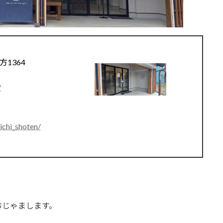
⽅1364
/
chi_shoten/
おじゃまします。