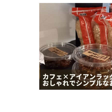
更
新
日
時
: