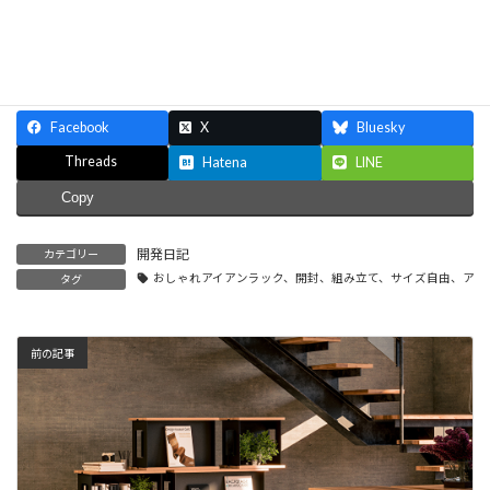
ド」選びと活用事例
家具・インテリアのヒ
ント
Facebook
X
Bluesky
Threads
Hatena
LINE
Copy
開発日記
カテゴリー
おしゃれアイアンラック、開封、組み立て、サイズ自由、アイ
タグ
前の記事