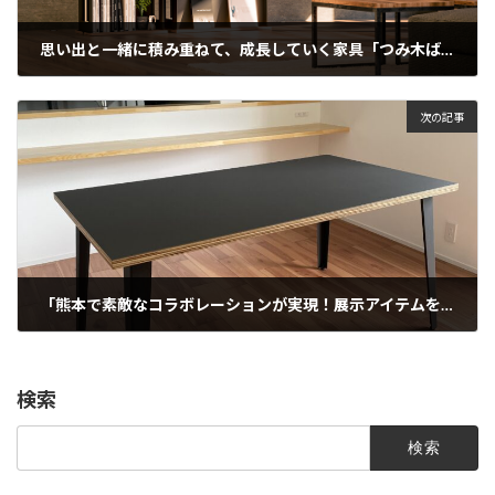
思い出と一緒に積み重ねて、成長していく家具「つみ木ばこⅡ」
2023年7月10日
次の記事
「熊本で素敵なコラボレーションが実現！展示アイテムをご紹介♪」
2023年8月4日
検索
検
索: