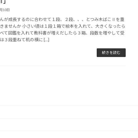
Ⅱ」
7月10日
んが成長するのに合わせて１段、２段、、、とつみ木ばこⅡを重
きませんか 小さい頃は１段１箱で絵本を入れて、大きくなったら
べて図鑑を入れて教科書が増えだしたら３箱、段数を増やして受
は３段重ねて机の横に […]
続きを読む