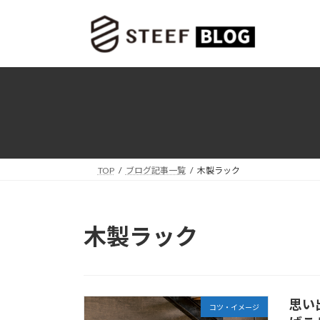
コ
ナ
ン
ビ
テ
ゲ
ン
ー
ツ
シ
へ
ョ
ス
ン
キ
に
ッ
移
プ
動
TOP
ブログ記事一覧
木製ラック
木製ラック
思い
コツ・イメージ