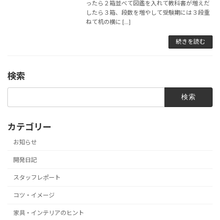
ったら２箱並べて図鑑を入れて教科書が増えだ
したら３箱、段数を増やして受験期には３段重
ねて机の横に […]
続きを読む
検索
検
索:
カテゴリー
お知らせ
開発日記
スタッフレポート
コツ・イメージ
家具・インテリアのヒント