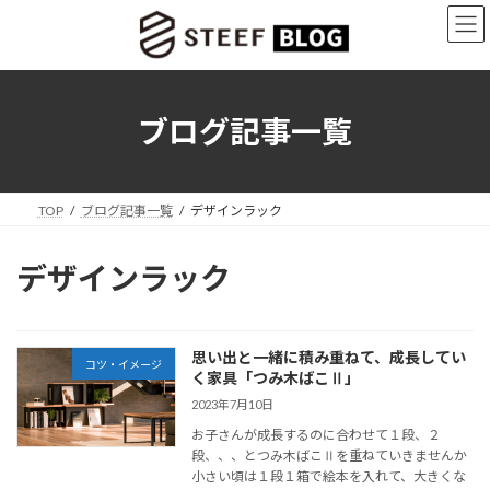
コ
ナ
ン
ビ
テ
ゲ
ン
ー
ツ
シ
へ
ョ
ブログ記事一覧
ス
ン
キ
に
ッ
移
プ
動
TOP
ブログ記事一覧
デザインラック
デザインラック
思い出と一緒に積み重ねて、成長してい
コツ・イメージ
く家具「つみ木ばこⅡ」
2023年7月10日
お子さんが成長するのに合わせて１段、２
段、、、とつみ木ばこⅡを重ねていきませんか
小さい頃は１段１箱で絵本を入れて、大きくな