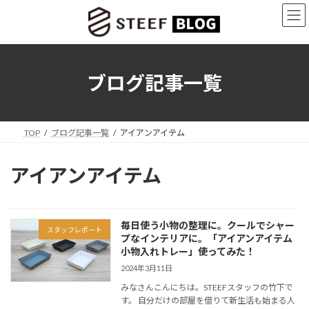
コ
ナ
ン
ビ
テ
ゲ
ン
ー
ツ
シ
へ
ョ
ブログ記事一覧
ス
ン
キ
に
ッ
移
プ
動
TOP
ブログ記事一覧
アイアンアイテム
アイアンアイテム
毎日使う小物の整理に。クールでシャー
スタッフレポート
プなインテリアに。「アイアンアイテム
小物入れトレー」使ってみた！
2024年3月11日
みなさんこんにちは。STEEFスタッフの竹下で
す。 自分だけの部屋を借りて新生活も始まる人